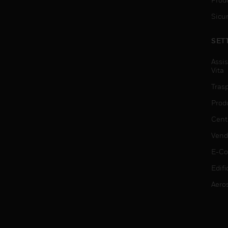
Sicu
SET
Assis
Vita
Trasp
Prod
Centr
Vendi
E-C
Edifi
Aero