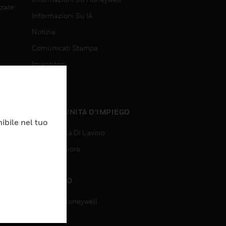
nzate
Informazioni Su IA
Notizie
Comunicati Stampa
Investitori
Eventi
nzate
OPPORTUNITÀ D’IMPIEGO
ibile nel tuo
Opportunità Di Lavoro
Ricerca Lavoro
CONTATTO
Contatta Honeywell
Assistenza