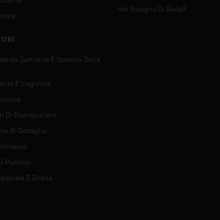
Hai Bisogno Di Aiuto?
rezza
TORI
tenza Sanitaria E Scienze Della
orto E Logistica
uzione
i Di Distribuzione
ta Al Dettaglio
ommerce
ci Pubblici
spaziale E Difesa