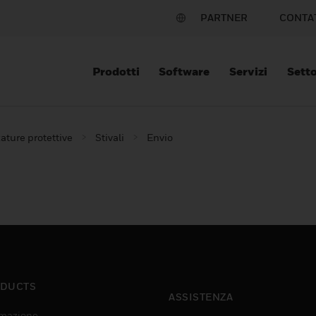
PARTNER
CONTA
Prodotti
Software
Servizi
Setto
ature protettive
Stivali
Envio
DUCTS
ASSISTENZA
mazione