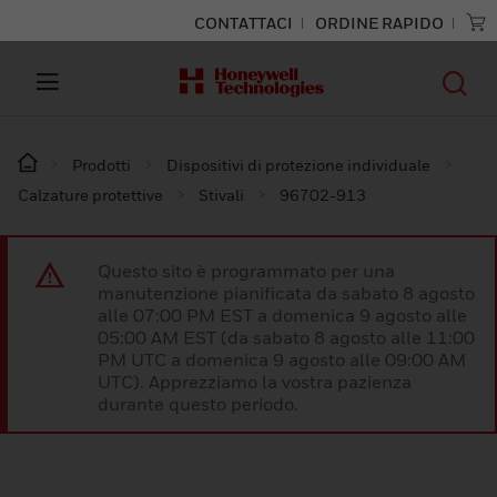
CONTATTACI
ORDINE RAPIDO
Prodotti
Dispositivi di protezione individuale
Calzature protettive
Stivali
96702-913
Questo sito è programmato per una
manutenzione pianificata da sabato 8 agosto
alle 07:00 PM EST a domenica 9 agosto alle
05:00 AM EST (da sabato 8 agosto alle 11:00
PM UTC a domenica 9 agosto alle 09:00 AM
UTC). Apprezziamo la vostra pazienza
durante questo periodo.