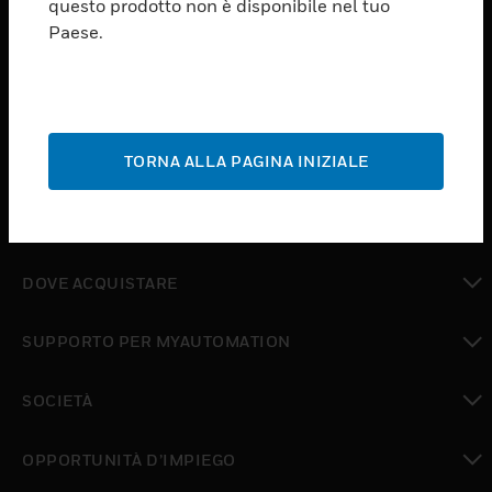
questo prodotto non è disponibile nel tuo
toggle view
Paese.
SOFTWARE
toggle view
SERVIZI
toggle view
TORNA ALLA PAGINA INIZIALE
SETTORI
toggle view
ASSISTENZA
toggle view
DOVE ACQUISTARE
toggle view
SUPPORTO PER MYAUTOMATION
toggle view
SOCIETÀ
toggle view
OPPORTUNITÀ D’IMPIEGO