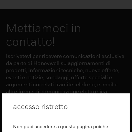
Mettiamoci in
contatto!
Iscrivetevi per ricevere comunicazioni esclusive
da parte di Honeywell su aggiornamenti di
prodotti, informazioni tecniche, nuove offerte,
eventi e notizie, sondaggi, offerte speciali e
argomenti correlati tramite telefono, e-mail e
altre forme di comunicazione elettronica.
accesso ristretto
ISCRIZIONE
Non puoi accedere a questa pagina poiché
PRODUCTS