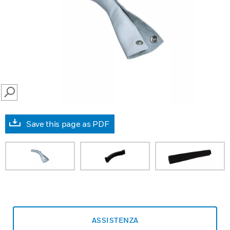
SEARCH
Save this page as PDF
prev
ASSISTENZA