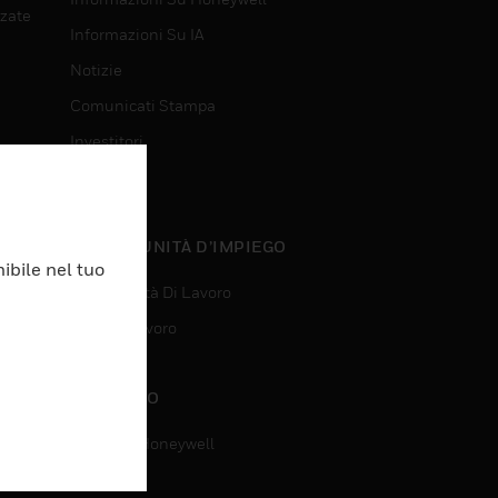
nzate
Informazioni Su IA
Notizie
Comunicati Stampa
Investitori
Eventi
nzate
OPPORTUNITÀ D’IMPIEGO
ibile nel tuo
Opportunità Di Lavoro
Ricerca Lavoro
CONTATTO
Contatta Honeywell
Assistenza