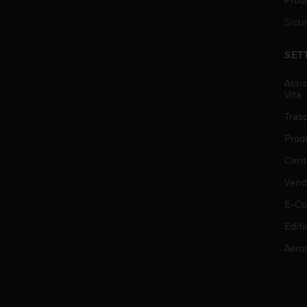
Sicu
SET
Assis
Vita
Trasp
Prod
Centr
Vendi
E-C
Edifi
Aero