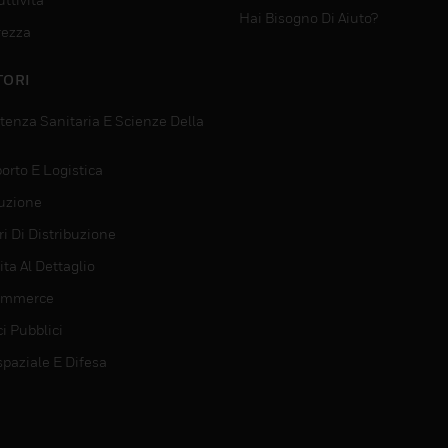
Hai Bisogno Di Aiuto?
rezza
TORI
tenza Sanitaria E Scienze Della
orto E Logistica
uzione
i Di Distribuzione
ta Al Dettaglio
ommerce
ci Pubblici
spaziale E Difesa