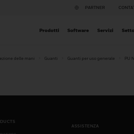
PARTNER
CONTA
Prodotti
Software
Servizi
Setto
ezione delle mani
Guanti
Guanti per uso generale
PU N
DUCTS
ASSISTENZA
mazione