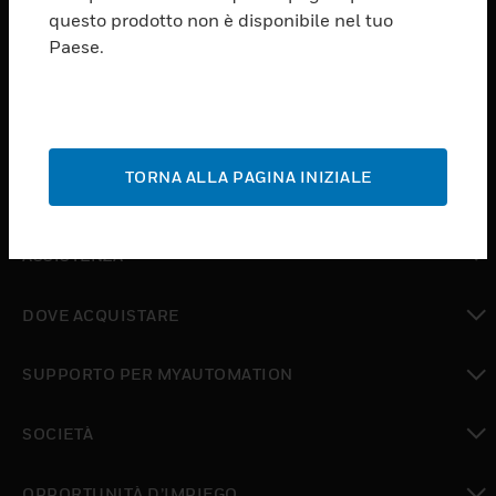
PRODUCTS
questo prodotto non è disponibile nel tuo
Paese.
toggle view
SOFTWARE
toggle view
SERVIZI
TORNA ALLA PAGINA INIZIALE
toggle view
SETTORI
toggle view
ASSISTENZA
toggle view
DOVE ACQUISTARE
toggle view
SUPPORTO PER MYAUTOMATION
toggle view
SOCIETÀ
toggle view
OPPORTUNITÀ D’IMPIEGO