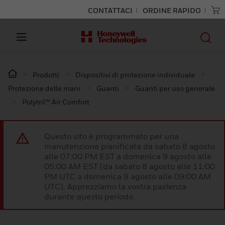
CONTATTACI
ORDINE RAPIDO
Prodotti
Dispositivi di protezione individuale
Protezione delle mani
Guanti
Guanti per uso generale
Polytril™ Air Comfort
Questo sito è programmato per una
manutenzione pianificata da sabato 8 agosto
alle 07:00 PM EST a domenica 9 agosto alle
05:00 AM EST (da sabato 8 agosto alle 11:00
PM UTC a domenica 9 agosto alle 09:00 AM
UTC). Apprezziamo la vostra pazienza
durante questo periodo.