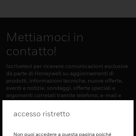
Mettiamoci in
contatto!
Iscrivetevi per ricevere comunicazioni esclusive
da parte di Honeywell su aggiornamenti di
prodotti, informazioni tecniche, nuove offerte,
eventi e notizie, sondaggi, offerte speciali e
argomenti correlati tramite telefono, e-mail e
altre forme di comunicazione elettronica.
accesso ristretto
ISCRIZIONE
Non puoi accedere a questa pagina poiché