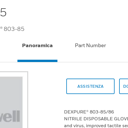
85
E® 803-85
Panoramica
Part Number
ASSISTENZA
D
DEXPURE® 803-85/86
NITRILE DISPOSABLE GLOVES 
and virus, improved tactile sen