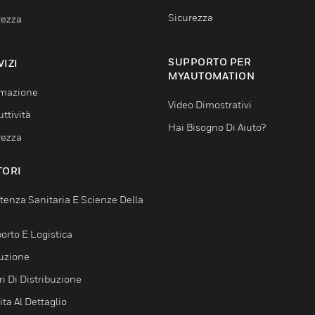
Sicurezza
rezza
SUPPORTO PER
VIZI
MYAUTOMATION
mazione
Video Dimostrativi
ttività
Hai Bisogno Di Aiuto?
rezza
TORI
tenza Sanitaria E Scienze Della
orto E Logistica
uzione
i Di Distribuzione
ta Al Dettaglio