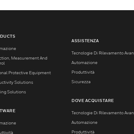
DUCTS
ASSISTENZA
mazione
Tecnologie Di Rilevamento Ava
ction, Measurement And
Automazione
rol
Produttività
onal Protective Equipment
Sicurezza
ctivity Solutions
ing Solutions
DOVE ACQUISTARE
TWARE
Tecnologie Di Rilevamento Ava
Automazione
mazione
Produttività
ttività