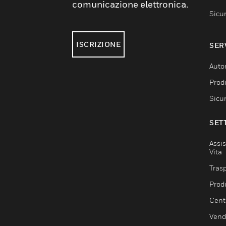
comunicazione elettronica.
Sicu
ISCRIZIONE
SER
Auto
Produ
Sicu
SET
Assis
Vita
Trasp
Prod
Centr
Vendi