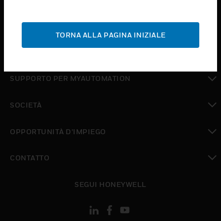
toggle view
ASSISTENZA
TORNA ALLA PAGINA INIZIALE
toggle view
DOVE ACQUISTARE
toggle view
SUPPORTO PER MYAUTOMATION
toggle view
SOCIETÀ
toggle view
OPPORTUNITÀ D’IMPIEGO
toggle view
CONTATTO
toggle view
SEGUI HONEYWELL