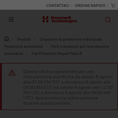
CONTATTACI
ORDINE RAPIDO
Prodotti
Dispositivi di protezione individuale
Protezione anticaduta
Parti e accessori per la protezione
anticaduta
Fall Protection Repair Parts 8
Questo sito è programmato per una
manutenzione pianificata da sabato 8 agosto
alle 07:00 PM EST a domenica 9 agosto alle
05:00 AM EST (da sabato 8 agosto alle 11:00
PM UTC a domenica 9 agosto alle 09:00 AM
UTC). Apprezziamo la vostra pazienza
durante questo periodo.