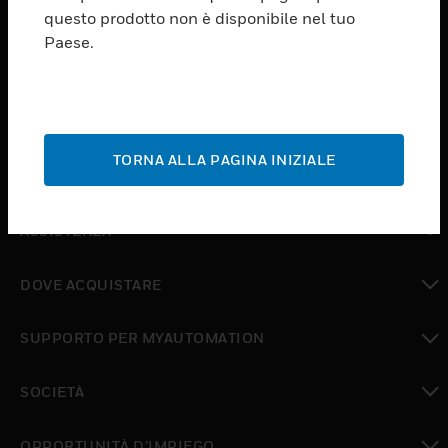
PRODUCTS
questo prodotto non è disponibile nel tuo
Paese.
toggle view
SOFTWARE
toggle view
SERVIZI
TORNA ALLA PAGINA INIZIALE
toggle view
SETTORI
toggle view
ASSISTENZA
toggle view
DOVE ACQUISTARE
toggle view
SUPPORTO PER MYAUTOMATION
toggle view
SOCIETÀ
toggle view
OPPORTUNITÀ D’IMPIEGO