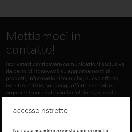
Mettiamoci in
contatto!
Iscrivetevi per ricevere comunicazioni esclusive
da parte di Honeywell su aggiornamenti di
prodotti, informazioni tecniche, nuove offerte,
eventi e notizie, sondaggi, offerte speciali e
argomenti correlati tramite telefono, e-mail e
altre forme di comunicazione elettronica.
accesso ristretto
ISCRIZIONE
Non puoi accedere a questa pagina poiché