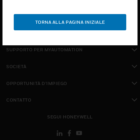
toggle view
ASSISTENZA
TORNA ALLA PAGINA INIZIALE
toggle view
DOVE ACQUISTARE
toggle view
SUPPORTO PER MYAUTOMATION
toggle view
SOCIETÀ
toggle view
OPPORTUNITÀ D’IMPIEGO
toggle view
CONTATTO
toggle view
SEGUI HONEYWELL