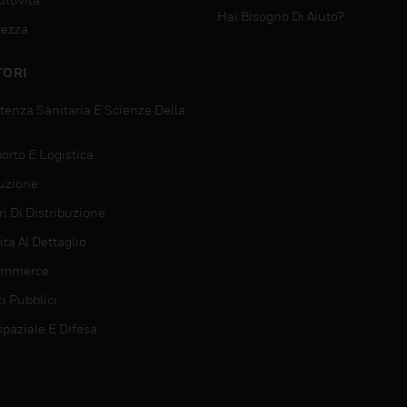
Hai Bisogno Di Aiuto?
rezza
TORI
tenza Sanitaria E Scienze Della
orto E Logistica
uzione
i Di Distribuzione
ta Al Dettaglio
ommerce
ci Pubblici
spaziale E Difesa