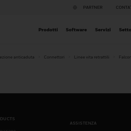
PARTNER
CONTA
Prodotti
Software
Servizi
Setto
ezione anticaduta
Connettori
Linee vita retrattili
Falco
DUCTS
ASSISTENZA
mazione