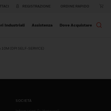
TTACI
REGISTRAZIONE
ORDINE RAPIDO
ri Industriali
Assistenza
Dove Acquistare
n 10M (DPI SELF-SERVICE)
SOCIETÀ
Informazioni Su Honeywell