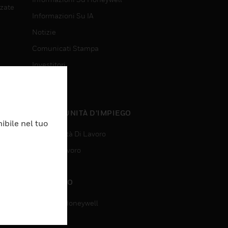
nzate
Informazioni Su IA
Notizie
Comunicati Stampa
Investitori
Eventi
nzate
OPPORTUNITÀ D’IMPIEGO
ibile nel tuo
Opportunità Di Lavoro
Ricerca Lavoro
CONTATTO
Contatta Honeywell
Assistenza