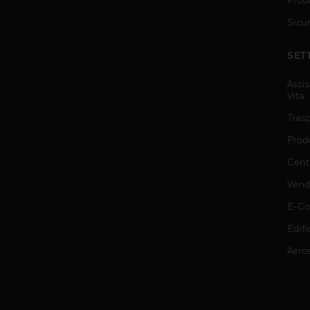
Sicu
SET
Assis
Vita
Trasp
Prod
Centr
Vendi
E-C
Edifi
Aero