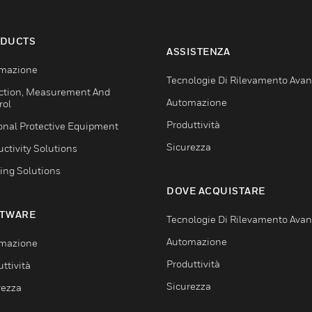
DUCTS
ASSISTENZA
mazione
Tecnologie Di Rilevamento Ava
ction, Measurement And
Automazione
rol
Produttività
onal Protective Equipment
Sicurezza
ctivity Solutions
ing Solutions
DOVE ACQUISTARE
TWARE
Tecnologie Di Rilevamento Ava
Automazione
mazione
Produttività
ttività
Sicurezza
rezza