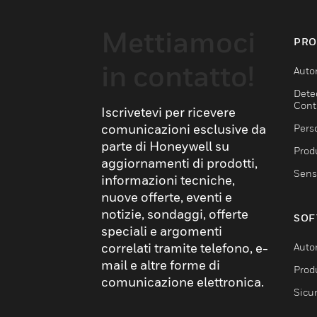
Mettiamoci
PRO
in contatto!
Auto
Dete
Cont
Iscrivetevi per ricevere
comunicazioni esclusive da
Pers
parte di Honeywell su
Produ
aggiornamenti di prodotti,
Sens
informazioni tecniche,
nuove offerte, eventi e
notizie, sondaggi, offerte
SOF
speciali e argomenti
correlati tramite telefono, e-
Auto
mail e altre forme di
Produ
comunicazione elettronica.
Sicu