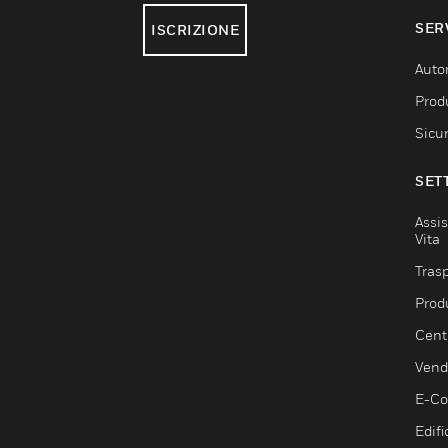
SER
ISCRIZIONE
Auto
Produ
Sicu
SET
Assis
Vita
Trasp
Prod
Centr
Vendi
E-C
Edifi