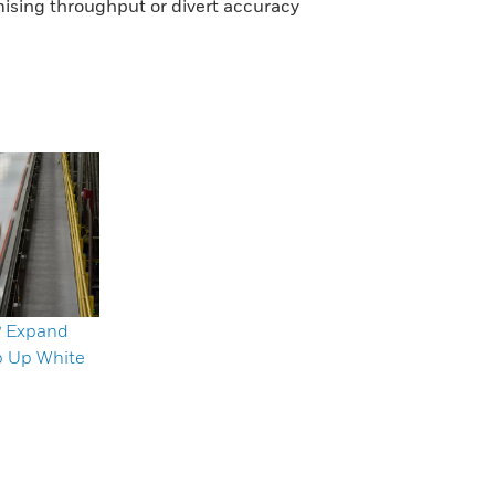
ising throughput or divert accuracy
? Expand
p Up White