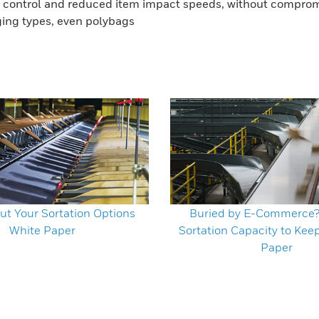
e control and reduced item impact speeds, without comprom
ging types, even polybags
ut Your Sortation Options
Buried by E-Commerce
White Paper
Sortation Capacity to Kee
Paper