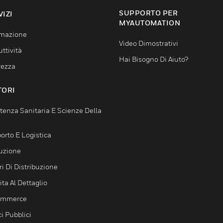
SUPPORTO PER
VIZI
MYAUTOMATION
mazione
Video Dimostrativi
ttività
Hai Bisogno Di Aiuto?
rezza
TORI
tenza Sanitaria E Scienze Della
orto E Logistica
uzione
i Di Distribuzione
ta Al Dettaglio
ommerce
ci Pubblici