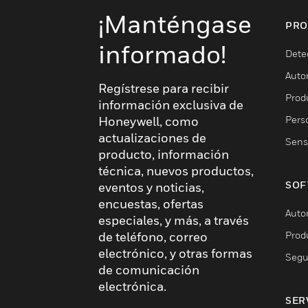
¡Manténgase
PRO
informado!
Dete
Auto
Regístrese para recibir
Produ
información exclusiva de
Pers
Honeywell, como
actualizaciones de
Sens
producto, información
técnica, nuevos productos,
SOF
eventos y noticias,
encuestas, ofertas
Auto
especiales, y más, a través
Prod
de teléfono, correo
electrónico, y otras formas
Segu
de comunicación
electrónica.
SER