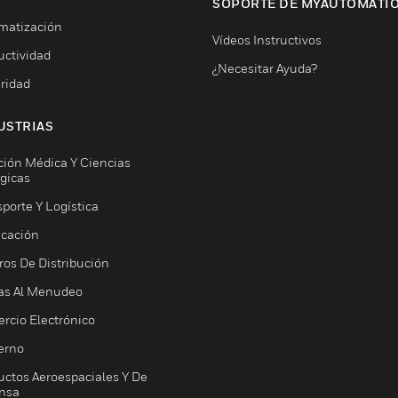
SOPORTE DE MYAUTOMATI
matización
Vídeos Instructivos
uctividad
¿Necesitar Ayuda?
ridad
USTRIAS
ción Médica Y Ciencias
ógicas
porte Y Logística
icación
ros De Distribución
as Al Menudeo
rcio Electrónico
erno
uctos Aeroespaciales Y De
nsa