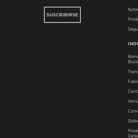
Auto
SUSCRIBIRSE
Prod
Segu
IND
Aten
Biol
Trans
Fabr
Cent
Vent
Come
Gobi
Prod
Defe