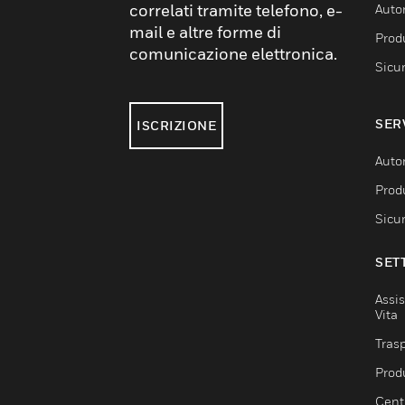
correlati tramite telefono, e-
Auto
mail e altre forme di
Produ
comunicazione elettronica.
Sicu
SER
ISCRIZIONE
Auto
Produ
Sicu
SET
Assis
Vita
Trasp
Prod
Centr