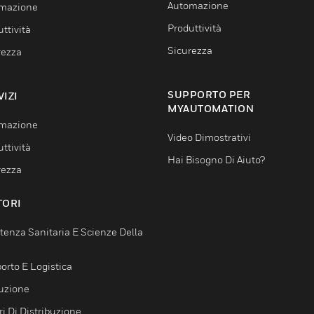
Automazione
mazione
Produttività
ttività
Sicurezza
rezza
SUPPORTO PER
VIZI
MYAUTOMATION
mazione
Video Dimostrativi
ttività
Hai Bisogno Di Aiuto?
rezza
TORI
tenza Sanitaria E Scienze Della
orto E Logistica
uzione
i Di Distribuzione