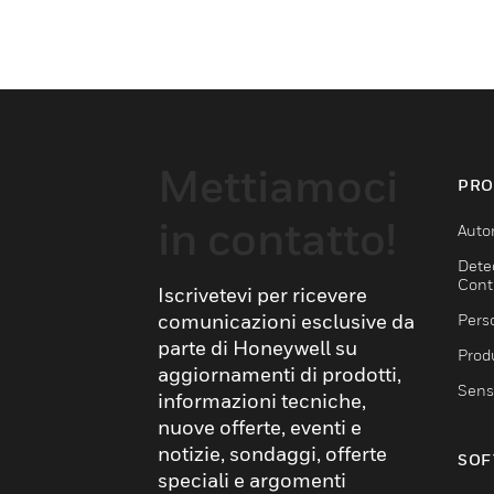
Mettiamoci
PRO
in contatto!
Auto
Dete
Cont
Iscrivetevi per ricevere
comunicazioni esclusive da
Pers
parte di Honeywell su
Produ
aggiornamenti di prodotti,
Sens
informazioni tecniche,
nuove offerte, eventi e
notizie, sondaggi, offerte
SOF
speciali e argomenti