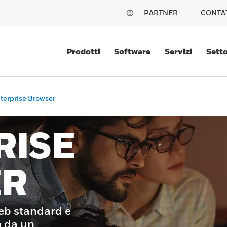
PARTNER
CONTA
Prodotti
Software
Servizi
Setto
terprise Browser
RISE
ER
eb standard e
b da un