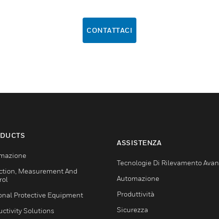
CONTATTACI
DUCTS
ASSISTENZA
mazione
Tecnologie Di Rilevamento Ava
ction, Measurement And
Automazione
rol
Produttività
onal Protective Equipment
Sicurezza
ctivity Solutions