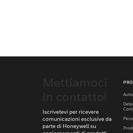
Mettiamoci
PRO
in contatto!
Auto
Dete
Cont
Iscrivetevi per ricevere
comunicazioni esclusive da
Pers
parte di Honeywell su
Produ