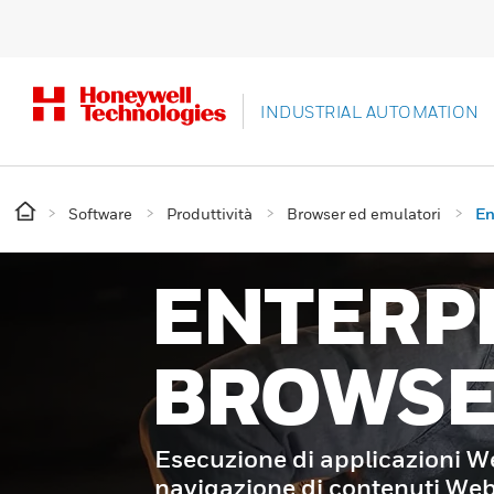
INDUSTRIAL AUTOMATION
Software
Produttività
Browser ed emulatori
En
ENTERP
BROWS
Esecuzione di applicazioni W
navigazione di contenuti We