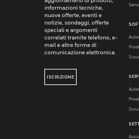
aggiornamenti di prodotti,
Sens
informazioni tecniche,
nuove offerte, eventi e
notizie, sondaggi, offerte
SOF
speciali e argomenti
correlati tramite telefono, e-
Auto
mail e altre forme di
Produ
comunicazione elettronica.
Sicu
SER
ISCRIZIONE
Auto
Produ
Sicu
SET
Assis