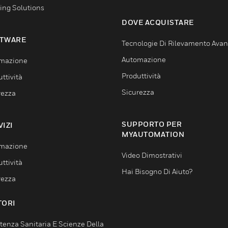
ing Solutions
DOVE ACQUISTARE
TWARE
Tecnologie Di Rilevamento Ava
Automazione
mazione
Produttività
ttività
Sicurezza
rezza
SUPPORTO PER
VIZI
MYAUTOMATION
mazione
Video Dimostrativi
ttività
Hai Bisogno Di Aiuto?
rezza
TORI
tenza Sanitaria E Scienze Della