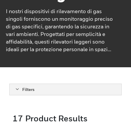
I nostri dispositivi di rilevamento di gas
singoli forniscono un monitoraggio preciso
di gas specifici, garantendo la sicurezza in
vari ambienti. Progettati per semplicità e
affidabilità, questi rilevatori leggeri sono
ideali per la protezione personale in spazi
ristretti, ambienti industriali e aree
pericolose.Con tempi di risposta rapidi e
interfacce intuitive, consentono una rapida
identificazione dei livelli di gas pericolosi,
aiutandoti a mantenere la conformità e a
Filters
proteggere la tua forza lavoro in modo
efficace.
17
Product Results