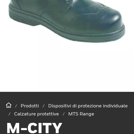
Prodotti
Dispositivi di protezione individuale
Calzature protettive
MTS Range
M-CITY