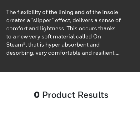
The flexibility of the lining and of the insole
creates a “slipper” effect, delivers a sense of
comfort and lightness. This occurs thanks
to a new very soft material called On
Steam®, that is hyper absorbent and
desorbing, very comfortable and resilient,
of leather appearance and feeling. All
models are an optimal blend of safety
features and beauty. Feminine fine shape,
modern colours and lines, finishing
0
Product Results
touches in the slightest details. Last but not
least, the heel is wedged and higher for a
feminine look.