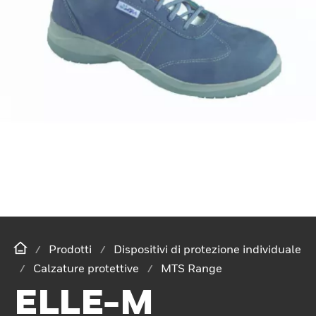
Prodotti
Dispositivi di protezione individuale
Calzature protettive
MTS Range
ELLE-M