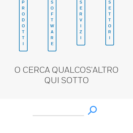
P
S
S
S
R
O
E
E
O
F
R
T
D
T
V
T
O
W
I
O
T
A
Z
R
T
R
I
I
I
E
O CERCA QUALCOS'ALTRO
QUI SOTTO