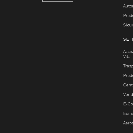
Auto
Produ
Sicu
SET
Assis
Vita
Trasp
Prod
Centr
Vendi
E-C
Edifi
Aero