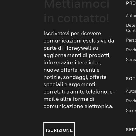
Mettiamoci
PRO
in contatto!
Auto
Dete
Cont
Iscrivetevi per ricevere
comunicazioni esclusive da
Pers
parte di Honeywell su
Produ
aggiornamenti di prodotti,
Sens
informazioni tecniche,
nuove offerte, eventi e
notizie, sondaggi, offerte
SOF
speciali e argomenti
correlati tramite telefono, e-
Auto
mail e altre forme di
Produ
comunicazione elettronica.
Sicu
SER
ISCRIZIONE