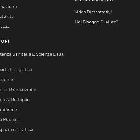
mazione
Video Dimostrativi
ttività
Hai Bisogno Di Aiuto?
rezza
TORI
tenza Sanitaria E Scienze Della
orto E Logistica
uzione
i Di Distribuzione
ta Al Dettaglio
ommerce
ci Pubblici
spaziale E Difesa