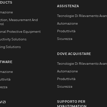
DUCTS
ASSISTENZA
mazione
Tecnologie Di Rilevamento Ava
ction, Measurement And
Automazione
rol
Produttività
onal Protective Equipment
Sicurezza
ctivity Solutions
ing Solutions
DOVE ACQUISTARE
TWARE
Tecnologie Di Rilevamento Ava
Automazione
mazione
Produttività
ttività
Sicurezza
rezza
SUPPORTO PER
VIZI
MYAUTOMATION