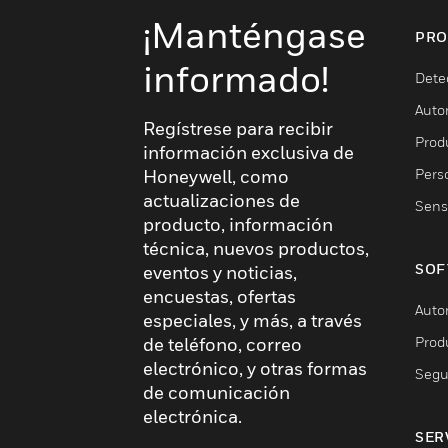
¡Manténgase
PRO
informado!
Dete
Auto
Regístrese para recibir
Produ
información exclusiva de
Pers
Honeywell, como
actualizaciones de
Sens
producto, información
técnica, nuevos productos,
SOF
eventos y noticias,
encuestas, ofertas
Auto
especiales, y más, a través
Prod
de teléfono, correo
electrónico, y otras formas
Segu
de comunicación
electrónica.
SER