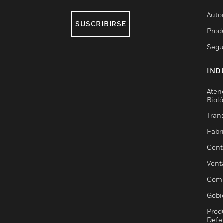
Auto
SUSCRIBIRSE
Prod
Segu
IND
Aten
Biol
Trans
Fabr
Cent
Vent
Come
Gobi
Prod
Defe