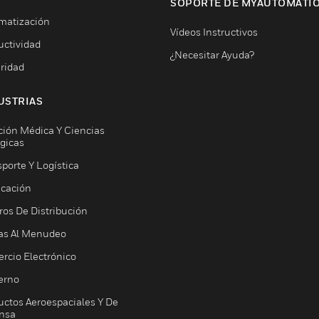
SOPORTE DE MYAUTOMATI
matización
Vídeos Instructivos
uctividad
¿Necesitar Ayuda?
ridad
USTRIAS
ción Médica Y Ciencias
ógicas
porte Y Logística
icación
ros De Distribución
as Al Menudeo
rcio Electrónico
erno
uctos Aeroespaciales Y De
nsa