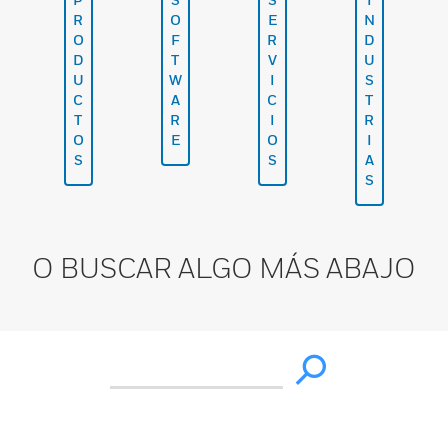
R
O
E
N
O
F
R
D
D
T
V
U
U
W
I
S
C
A
C
T
T
R
I
R
O
E
O
I
S
S
A
S
O BUSCAR ALGO MÁS ABAJO