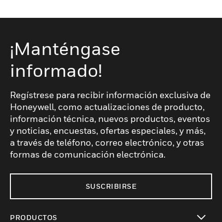
de llamadas, lo que garantiza una
comunicación eficaz adaptada a las
necesidades tanto de los cuidadores como
de los pacientes.
¡Manténgase
informado!
Regístrese para recibir información exclusiva de
Honeywell, como actualizaciones de producto,
información técnica, nuevos productos, eventos
y noticias, encuestas, ofertas especiales, y más,
a través de teléfono, correo electrónico, y otras
formas de comunicación electrónica.
SUSCRIBIRSE
PRODUCTOS