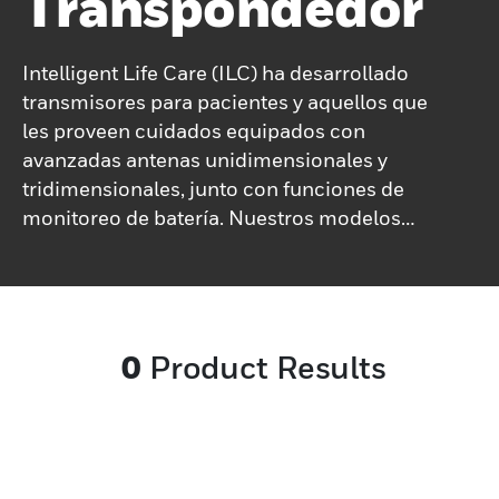
Transpondedor
Intelligent Life Care (ILC) ha desarrollado
transmisores para pacientes y aquellos que
les proveen cuidados equipados con
avanzadas antenas unidimensionales y
tridimensionales, junto con funciones de
monitoreo de batería. Nuestros modelos
para cuidadores vienen en prácticos estilos
de clip, mientras que los transmisores para
pacientes están diseñados como cómodas
pulseras estilo reloj. Para las personas con
0
Product Results
demencia, ILC ofrece transmisores
especializados que priorizan la seguridad y
la facilidad de uso. Además, nuestros
modelos para el personal incluyen
funciones como restricción y cancelación