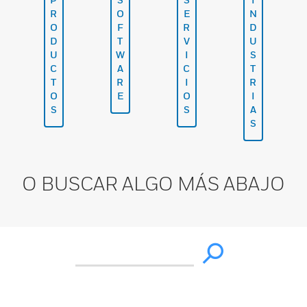
R
O
E
N
O
F
R
D
D
T
V
U
U
W
I
S
C
A
C
T
T
R
I
R
O
E
O
I
S
S
A
S
O BUSCAR ALGO MÁS ABAJO