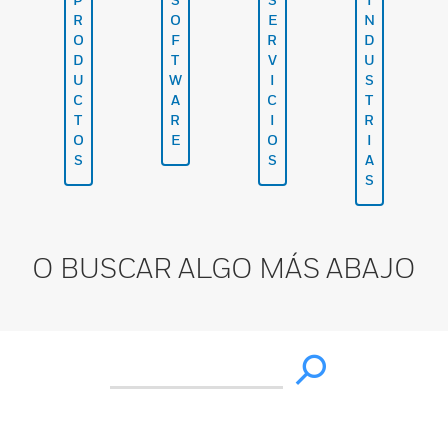
R
O
E
N
O
F
R
D
D
T
V
U
U
W
I
S
C
A
C
T
T
R
I
R
O
E
O
I
S
S
A
S
O BUSCAR ALGO MÁS ABAJO