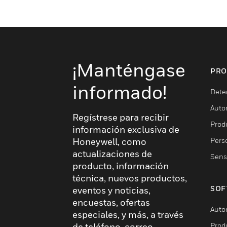
¡Manténgase
PRO
informado!
Dete
Auto
Regístrese para recibir
Produ
información exclusiva de
Pers
Honeywell, como
actualizaciones de
Sens
producto, información
técnica, nuevos productos,
SOF
eventos y noticias,
encuestas, ofertas
Auto
especiales, y más, a través
Prod
de teléfono, correo