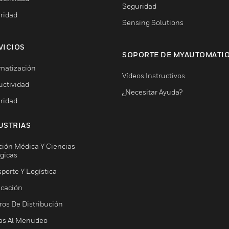
Seguridad
ridad
Sensing Solutions
VICIOS
SOPORTE DE MYAUTOMATI
matización
Vídeos Instructivos
uctividad
¿Necesitar Ayuda?
ridad
USTRIAS
ción Médica Y Ciencias
ógicas
porte Y Logística
icación
ros De Distribución
as Al Menudeo