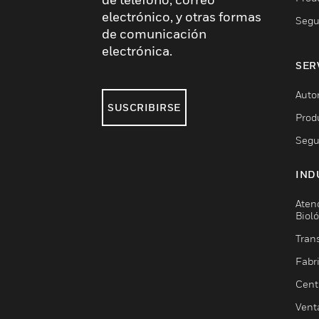
electrónico, y otras formas
Segu
de comunicación
electrónica.
SER
Auto
SUSCRIBIRSE
Prod
Segu
IND
Aten
Biol
Trans
Fabr
Cent
Vent