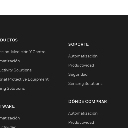
DUCTOS
SOPORTE
cción, Medición Y Control
Automatización
matización
Productividad
ctivity Solutions
Seguridad
onal Protective Equipment
Sensing Solutions
ing Solutions
DÓNDE COMPRAR
TWARE
Automatización
matización
Productividad
uctividad