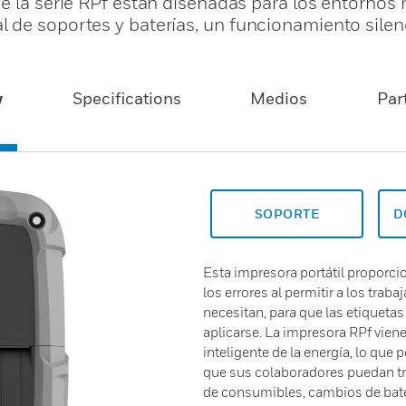
e la serie RPf están diseñadas para los entornos m
 de soportes y baterías, un funcionamiento silen
w
Specifications
Medios
Par
SOPORTE
D
Esta impresora portátil proporc
los errores al permitir a los trab
necesitan, para que las etiqueta
aplicarse. La impresora RPf vie
inteligente de la energía, lo que
que sus colaboradores puedan tr
de consumibles, cambios de bater