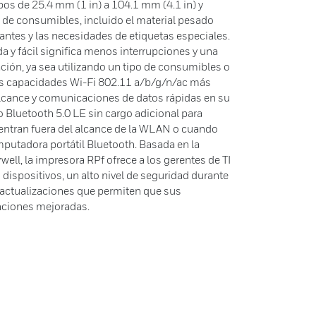
bos de 25.4 mm (1 in) a 104.1 mm (4.1 in) y
 de consumibles, incluido el material pesado
gantes y las necesidades de etiquetas especiales.
a y fácil significa menos interrupciones y una
ción, ya sea utilizando un tipo de consumibles o
las capacidades Wi-Fi 802.11 a/b/g/n/ac más
alcance y comunicaciones de datos rápidas en su
Bluetooth 5.0 LE sin cargo adicional para
entran fuera del alcance de la WLAN o cuando
mputadora portátil Bluetooth. Basada en la
ell, la impresora RPf ofrece a los gerentes de TI
s dispositivos, un alto nivel de seguridad durante
 y actualizaciones que permiten que sus
nciones mejoradas.