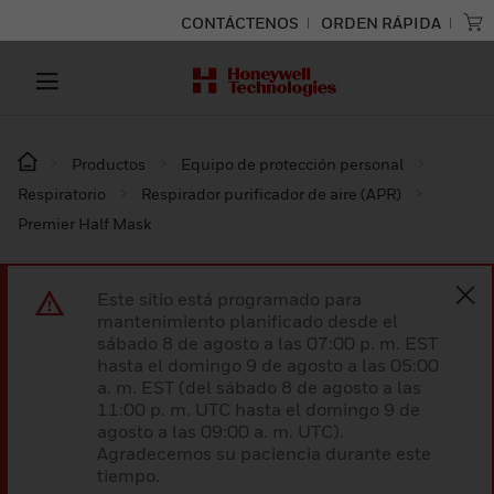
CONTÁCTENOS
ORDEN RÁPIDA
Productos
Equipo de protección personal
Respiratorio
Respirador purificador de aire (APR)
Premier Half Mask
Este sitio está programado para
mantenimiento planificado desde el
sábado 8 de agosto a las 07:00 p. m. EST
hasta el domingo 9 de agosto a las 05:00
a. m. EST (del sábado 8 de agosto a las
11:00 p. m. UTC hasta el domingo 9 de
agosto a las 09:00 a. m. UTC).
Agradecemos su paciencia durante este
tiempo.