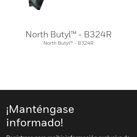
North Butyl™ - B324R
North Butyl™ - B324R
¡Manténgase
informado!