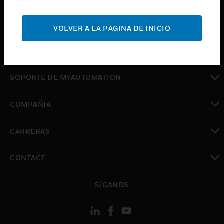
Cambiar vista
SOPORTE
VOLVER A LA PÁGINA DE INICIO
Cambiar vista
DÓNDE COMPRAR
Cambiar vista
SOPORTE DE MYAUTOMATION
Cambiar vista
COMPAÑÍA
Cambiar vista
CARRERAS
Cambiar vista
CONTACT
Cambiar vista
SÍGANOS