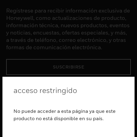
Regístrese para recibir información exclusiva de
Honeywell, como actualizaciones de producto,
información técnica, nuevos productos, eventos
y noticias, encuestas, ofertas especiales, y más,
a través de teléfono, correo electrónico, y otras
formas de comunicación electrónica.
SUSCRIBIRSE
PRODUCTOS
acceso restringido
Cambiar vista
SOFTWARE
No puede acceder a esta página ya que este
Cambiar vista
producto no está disponible en su país.
SERVICIOS
Cambiar vista
INDUSTRIAS