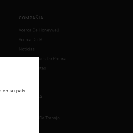
COMPAÑÍA
Acerca De Honeywell
Acerca De IA
Noticias
Comunicados De Prensa
Inversionistas
Eventos
 en su país.
CARRERAS
Carreras
Búsqueda De Trabajo