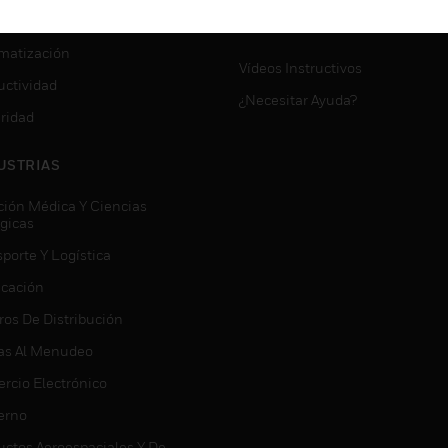
VICIOS
SOPORTE DE MYAUTOMATI
matización
Vídeos Instructivos
uctividad
¿Necesitar Ayuda?
ridad
USTRIAS
ción Médica Y Ciencias
ógicas
porte Y Logística
icación
ros De Distribución
as Al Menudeo
rcio Electrónico
erno
uctos Aeroespaciales Y De