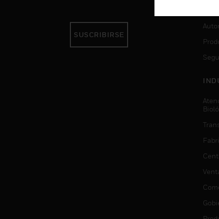
SER
Auto
SUSCRIBIRSE
Prod
Segu
IND
Aten
Biol
Trans
Fabr
Cent
Vent
Come
Gobi
Prod