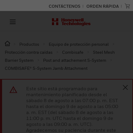
CONTÁCTENOS
ORDEN RÁPIDA
Productos
Equipo de protección personal
Protección contra caídas
Combisafe
Steel Mesh
Barrier System
Post and attachement S-System
COMBISAFE® S-System Jamb Attachment
Este sitio está programado para
mantenimiento planificado desde el
sábado 8 de agosto a las 07:00 p. m. EST
hasta el domingo 9 de agosto a las 05:00
a. m. EST (del sábado 8 de agosto a las
11:00 p. m. UTC hasta el domingo 9 de
agosto a las 09:00 a. m. UTC).
Agradecemos su paciencia durante este