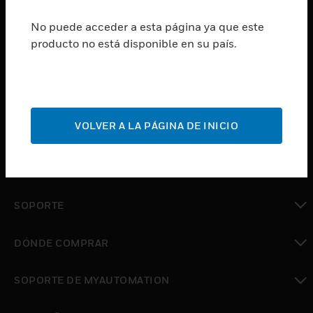
SUSCRIBIRSE
No puede acceder a esta página ya que este
producto no está disponible en su país.
PRODUCTOS
Cambiar vista
SOFTWARE
Cambiar vista
VOLVER A LA PÁGINA DE INICIO
SERVICIOS
Cambiar vista
INDUSTRIAS
Cambiar vista
SOPORTE
Cambiar vista
DÓNDE COMPRAR
Cambiar vista
SOPORTE DE MYAUTOMATION
Cambiar vista