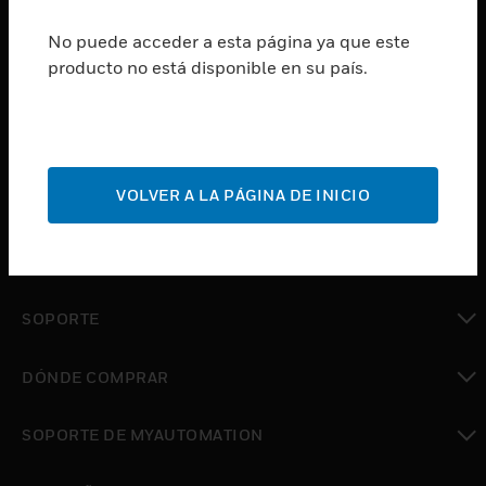
SUSCRIBIRSE
No puede acceder a esta página ya que este
producto no está disponible en su país.
PRODUCTOS
Cambiar vista
SOFTWARE
Cambiar vista
VOLVER A LA PÁGINA DE INICIO
SERVICIOS
Cambiar vista
INDUSTRIAS
Cambiar vista
SOPORTE
Cambiar vista
DÓNDE COMPRAR
Cambiar vista
SOPORTE DE MYAUTOMATION
Cambiar vista