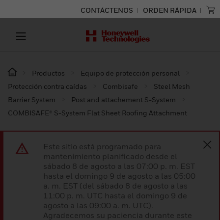
CONTÁCTENOS
ORDEN RÁPIDA
Productos
Equipo de protección personal
Protección contra caídas
Combisafe
Steel Mesh
Barrier System
Post and attachement S-System
COMBISAFE® S-System Flat Sheet Roofing Attachment
Este sitio está programado para
mantenimiento planificado desde el
sábado 8 de agosto a las 07:00 p. m. EST
hasta el domingo 9 de agosto a las 05:00
a. m. EST (del sábado 8 de agosto a las
11:00 p. m. UTC hasta el domingo 9 de
agosto a las 09:00 a. m. UTC).
Agradecemos su paciencia durante este