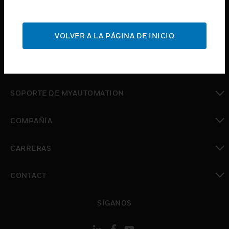
Cambiar vista
INDUSTRIAS
Cambiar vista
VOLVER A LA PÁGINA DE INICIO
SOPORTE
Cambiar vista
DÓNDE COMPRAR
Cambiar vista
SOPORTE DE MYAUTOMATION
Cambiar vista
COMPAÑÍA
Cambiar vista
CARRERAS
Cambiar vista
CONTACT
Cambiar vista
SÍGANOS