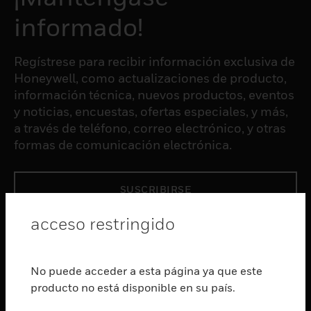
informado!
Regístrese para recibir información exclusiva de
Honeywell, como actualizaciones de producto,
información técnica, nuevos productos, eventos
y noticias, encuestas, ofertas especiales, y más,
a través de teléfono, correo electrónico, y otras
formas de comunicación electrónica.
SUSCRIBIRSE
acceso restringido
PRODUCTOS
Cambiar vista
No puede acceder a esta página ya que este
SOFTWARE
producto no está disponible en su país.
Cambiar vista
SERVICIOS