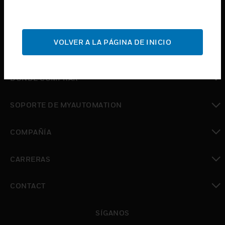
Cambiar vista
INDUSTRIAS
VOLVER A LA PÁGINA DE INICIO
Cambiar vista
SOPORTE
Cambiar vista
DÓNDE COMPRAR
Cambiar vista
SOPORTE DE MYAUTOMATION
Cambiar vista
COMPAÑÍA
Cambiar vista
CARRERAS
Cambiar vista
CONTACT
Cambiar vista
SÍGANOS