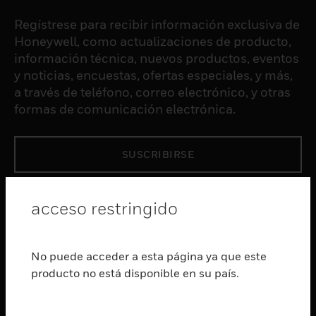
Regístrese para recibir información exclusiva de
Honeywell, como actualizaciones de producto,
información técnica, nuevos productos, eventos
y noticias, encuestas, ofertas especiales, y más,
a través de teléfono, correo electrónico, y otras
formas de comunicación electrónica.
SUSCRIBIRSE
PRODUCTOS
acceso restringido
Cambiar vista
SOFTWARE
No puede acceder a esta página ya que este
Cambiar vista
producto no está disponible en su país.
SERVICIOS
Cambiar vista
INDUSTRIAS