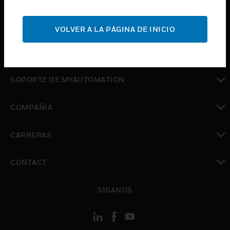
Cambiar vista
SOPORTE
VOLVER A LA PÁGINA DE INICIO
Cambiar vista
DÓNDE COMPRAR
Cambiar vista
SOPORTE DE MYAUTOMATION
Cambiar vista
COMPAÑÍA
Cambiar vista
CARRERAS
Cambiar vista
CONTACT
Cambiar vista
SÍGANOS