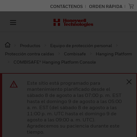
CONTÁCTENOS
ORDEN RÁPIDA
Productos
Equipo de protección personal
Protección contra caídas
Combisafe
Hanging Platform
COMBISAFE® Hanging Platform Console
Este sitio está programado para
mantenimiento planificado desde el
sábado 8 de agosto a las 07:00 p. m. EST
hasta el domingo 9 de agosto a las 05:00
a. m. EST (del sábado 8 de agosto a las
11:00 p. m. UTC hasta el domingo 9 de
agosto a las 09:00 a. m. UTC).
Agradecemos su paciencia durante este
tiempo.