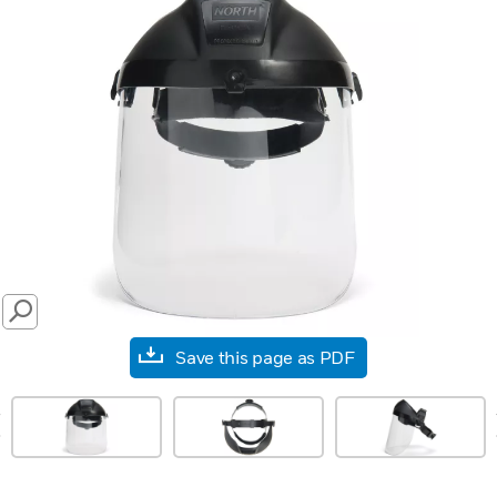
SEARCH
Save this page as PDF
prev