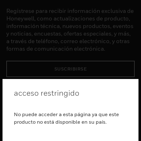
Regístrese para recibir información exclusiva de
Honeywell, como actualizaciones de producto,
información técnica, nuevos productos, eventos
y noticias, encuestas, ofertas especiales, y más,
a través de teléfono, correo electrónico, y otras
formas de comunicación electrónica.
SUSCRIBIRSE
PRODUCTOS
acceso restringido
Cambiar vista
SOFTWARE
No puede acceder a esta página ya que este
Cambiar vista
producto no está disponible en su país.
SERVICIOS
Cambiar vista
INDUSTRIAS