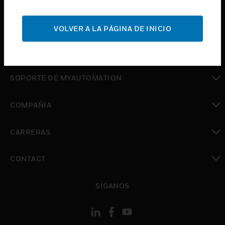
Cambiar vista
SOPORTE
VOLVER A LA PÁGINA DE INICIO
Cambiar vista
DÓNDE COMPRAR
Cambiar vista
SOPORTE DE MYAUTOMATION
Cambiar vista
COMPAÑÍA
Cambiar vista
CARRERAS
Cambiar vista
CONTACT
Cambiar vista
SÍGANOS