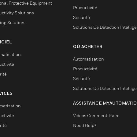
onal Protective Equipment
Productivité
ctivity Solutions
Sécurité
ing Solutions
Solutions De Détection Intellig
ICIEL
OÙ ACHETER
matisation
Automatisation
ctivité
Productivité
rité
Sécurité
Solutions De Détection Intellig
VICES
ASSISTANCE MYAUTOMATI
matisation
ctivité
Videos Comment-Faire
rité
Need Help?