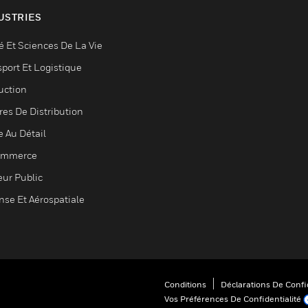
USTRIES
é Et Sciences De La Vie
sport Et Logistique
uction
res De Distribution
e Au Détail
ommerce
eur Public
nse Et Aérospatiale
Conditions
Déclarations De Confid
Vos Préférences De Confidentialité