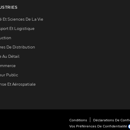
USTRIES
é Et Sciences De La Vie
sport Et Logistique
uction
res De Distribution
e Au Détail
ommerce
eur Public
nse Et Aérospatiale
Conditions
Déclarations De Confid
Vos Préférences De Confidentialité