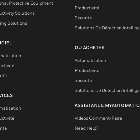
onal Protective Equipment
Productivité
ctivity Solutions
Sécurité
ing Solutions
Solutions De Détection Intellig
ICIEL
OÙ ACHETER
matisation
Automatisation
ctivité
Productivité
rité
Sécurité
Solutions De Détection Intellig
VICES
ASSISTANCE MYAUTOMATI
matisation
ctivité
Videos Comment-Faire
rité
Need Help?