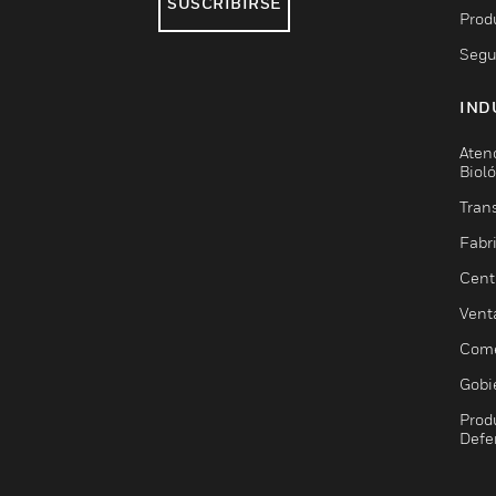
SUSCRIBIRSE
Prod
Segu
IND
Aten
Biol
Trans
Fabr
Cent
Vent
Come
Gobi
Prod
Defe