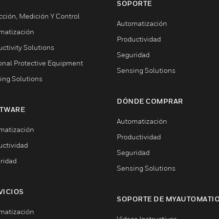
SOPORTE
cción, Medición Y Control
Automatización
matización
Productividad
ctivity Solutions
Seguridad
onal Protective Equipment
Sensing Solutions
ing Solutions
DÓNDE COMPRAR
TWARE
Automatización
matización
Productividad
uctividad
Seguridad
ridad
Sensing Solutions
VICIOS
SOPORTE DE MYAUTOMATI
matización
Vídeos Instructivos