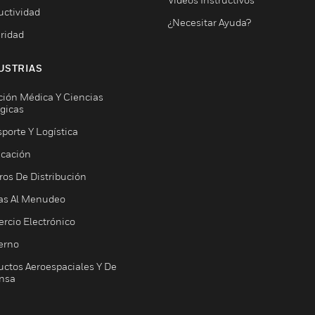
uctividad
¿Necesitar Ayuda?
ridad
USTRIAS
ción Médica Y Ciencias
ógicas
porte Y Logística
icación
ros De Distribución
as Al Menudeo
rcio Electrónico
erno
uctos Aeroespaciales Y De
nsa