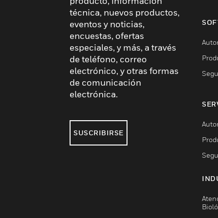
producto, información
técnica, nuevos productos,
SOF
eventos y noticias,
encuestas, ofertas
Auto
especiales, y más, a través
Prod
de teléfono, correo
electrónico, y otras formas
Segu
de comunicación
electrónica.
SER
Auto
SUSCRIBIRSE
Prod
Segu
IND
Aten
Biol