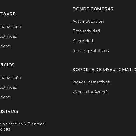
DÓNDE COMPRAR
TWARE
Automatización
matización
Productividad
uctividad
Seguridad
ridad
Sensing Solutions
VICIOS
SOPORTE DE MYAUTOMATI
matización
Vídeos Instructivos
uctividad
¿Necesitar Ayuda?
ridad
USTRIAS
ción Médica Y Ciencias
ógicas