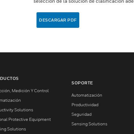
selección de la solución de clasificación a
DESCARGAR PDF
DUCTOS
SOPORTE
cción, Medición Y Control
Automatización
matización
Productividad
ctivity Solutions
Seguridad
onal Protective Equipment
Sensing Solutions
ing Solutions