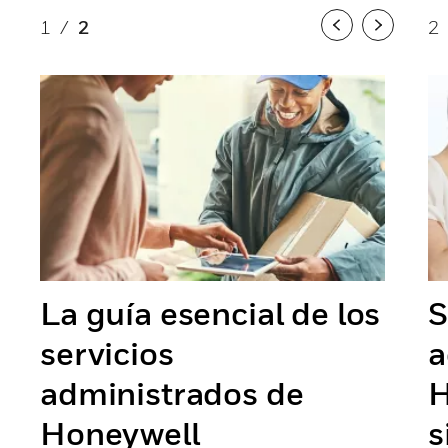
1
/
2
2
Previous
Next
La guía esencial de los
S
servicios
a
administrados de
H
Honeywell
s