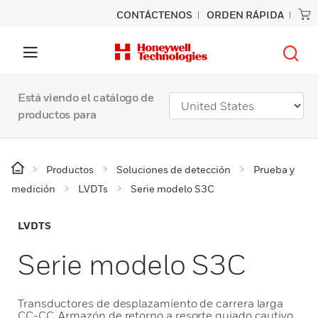
CONTÁCTENOS
ORDEN RÁPIDA
Está viendo el catálogo de
productos para
Productos
Soluciones de detección
Prueba y
medición
LVDTs
Serie modelo S3C
LVDTS
Serie modelo S3C
Transductores de desplazamiento de carrera larga
CC-CC. Armazón de retorno a resorte guiado cautivo.