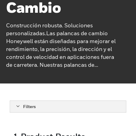
Cambio
Construcción robusta. Soluciones
personalizadas.Las palancas de cambio
Honeywell están diseñadas para mejorar el
rendimiento, la precisión, la dirección y el
control de velocidad en aplicaciones fuera
de carretera. Nuestras palancas de
cambios electromecánicas están
completamente selladas y construidas para
soportar condiciones y entornos hostiles.
Pero lo más importante es que nuestros
ingenieros ofrecen experiencia y
Filters
conocimientos de diseño líderes en la
industria, para soluciones personalizadas
que cumplan con cualquiera de sus
especificaciones exigentes.