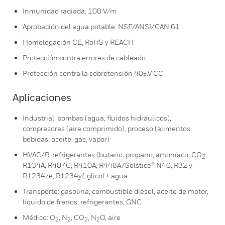
Inmunidad radiada: 100 V/m
Aprobación del agua potable: NSF/ANSI/CAN 61
Homologación CE, RoHS y REACH
Protección contra errores de cableado
Protección contra la sobretensión 40±.V CC
Aplicaciones
Industrial: bombas (agua, fluidos hidráulicos),
compresores (aire comprimido), proceso (alimentos,
bebidas, aceite, gas, vapor)
HVAC/R: refrigerantes (butano, propano, amoníaco, CO
,
2
R134A, R407C, R410A, R448A/Solstice® N40, R32 y
R1234ze, R1234yf, glicol + agua
Transporte: gasolina, combustible diésel, aceite de motor,
líquido de frenos, refrigerantes, GNC
Médico: O
, N
, CO
, N
O, aire
2
2
2
2