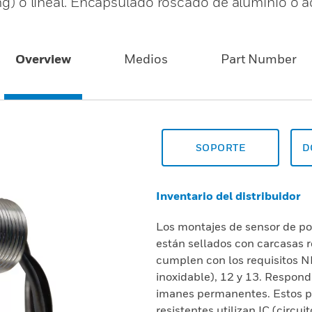
hing) o lineal. Encapsulado roscado de aluminio o 
Overview
Medios
Part Number
SOPORTE
D
Inventario del distribuidor
Los montajes de sensor de pos
están sellados con carcasas r
cumplen con los requisitos N
inoxidable), 12 y 13. Respon
imanes permanentes. Estos p
resistentes utilizan IC (circu