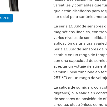
versátiles y confiables que f
que están diseñados para resp
sur o del polo sur únicamente
as PDF
La serie 103SR de sensores de
magnéticos lineales, con traba
varios niveles de sensibilidad
aplicación de una gran varieda
Serie.103SR de sensores de po
estable en un rango de tempe
con una capacidad de sumide
aceptar un voltaje de aliment
versión lineal funciona en te
257.°F) en un rango de voltaj
La salida de sumidero con col
digitales) o la salida en contr
de sensores de posición de e
circuitos electrónicos comun