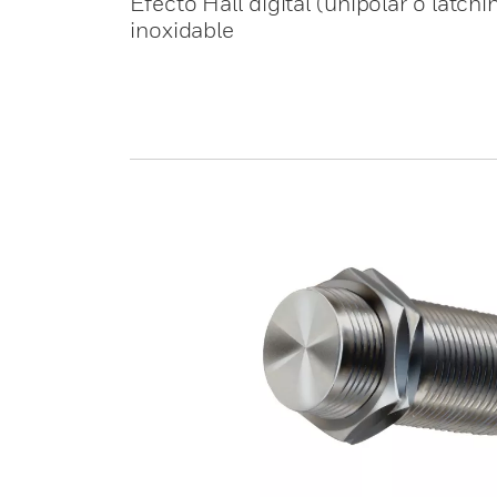
Efecto Hall digital (unipolar o latc
inoxidable