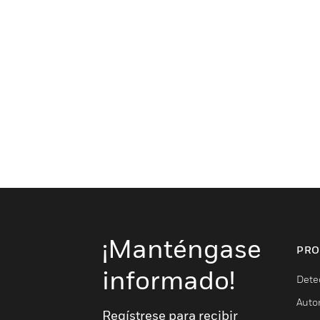
¡Manténgase
PRO
informado!
Dete
Auto
Regístrese para recibir