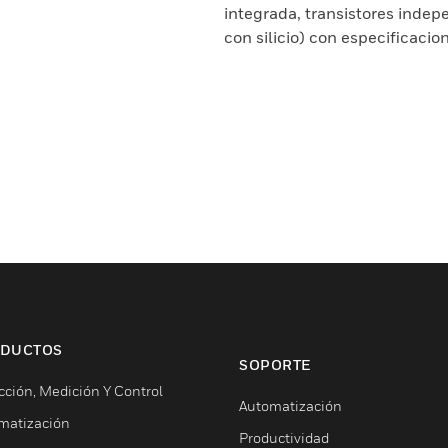
integrada, transistores indep
con silicio) con especificacio
DUCTOS
SOPORTE
cción, Medición Y Control
Automatización
matización
Productividad