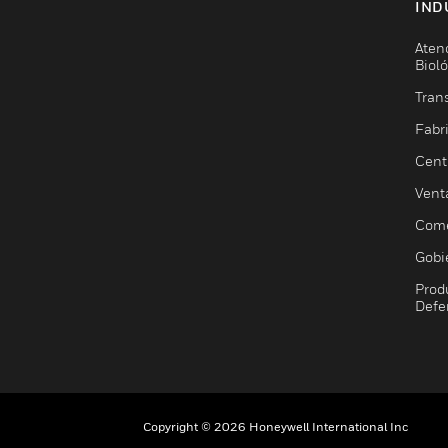
IND
Aten
Biol
Trans
Fabr
Cent
Vent
Come
Gobi
Prod
Defe
Copyright © 2026 Honeywell International Inc