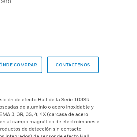
acero
ÓNDE COMPRAR
CONTÁCTENOS
ición de efecto Hall de la Serie 103SR
oscadas de aluminio o acero inoxidable y
EMA 3, 3R, 3S, 4, 4X (carcasa de acero
den al campo magnético de electroimanes e
roductos de detección sin contacto
itos integrados) de sensor de efecto Hall