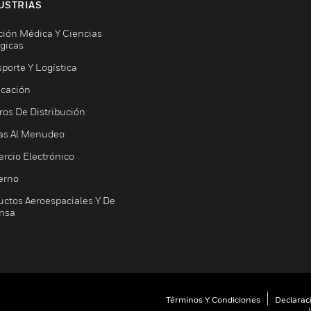
USTRIAS
ción Médica Y Ciencias
ógicas
porte Y Logística
icación
ros De Distribución
as Al Menudeo
rcio Electrónico
erno
uctos Aeroespaciales Y De
nsa
Términos Y Condiciones
Declarac