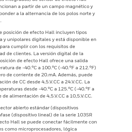
uncionan a partir de un campo magnético y
onder a la alternancia de los polos norte y
.
 posición de efecto Hall incluyen tipos
 y unipolares digitales y está disponible en
 para cumplir con los requisitos de
d de clientes. La versión digital de la
sición de efecto Hall ofrece una salida
ratura de -40.°C a 100.°C (-40.°F a 212.°F)
ro de corriente de 20.mA. Además, puede
ación de CC desde 4,5.V.CC a 24.V.CC. La
mperaturas desde -40.°C a 125.°C (-40.°F a
e de alimentación de 4,5.V.CC a 10,5.V.CC.
ector abierto estándar (dispositivos
afase (dispositivo lineal) de la serie 103SR
fecto Hall se puede conectar fácilmente con
es como microprocesadores, lógica