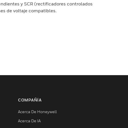
endientes y SCR (rectificadores controlados
nes de voltaje compatibles.
COMPAÑÍA
Acerca De Honeywell
Acerca De IA