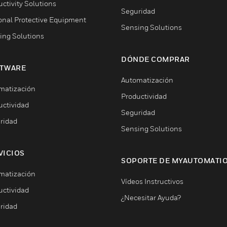
ctivity Solutions
Seguridad
onal Protective Equipment
Sensing Solutions
ing Solutions
DÓNDE COMPRAR
TWARE
Automatización
matización
Productividad
uctividad
Seguridad
ridad
Sensing Solutions
VICIOS
SOPORTE DE MYAUTOMATI
matización
Vídeos Instructivos
uctividad
¿Necesitar Ayuda?
ridad