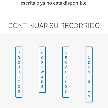
escrita o ya no está disponible.
CONTINUAR SU RECORRIDO
P
S
S
I
R
O
E
N
O
F
R
D
D
T
V
U
U
W
I
S
C
A
C
T
T
R
I
R
O
E
O
I
S
S
A
S