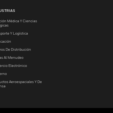
USTRIAS
ción Médica Y Ciencias
ógicas
porte Y Logística
icación
ros De Distribución
as Al Menudeo
rcio Electrónico
erno
uctos Aeroespaciales Y De
nsa