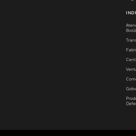
IND
Aten
Biol
Trans
Fabr
Cent
Vent
Come
Gobi
Prod
Defe