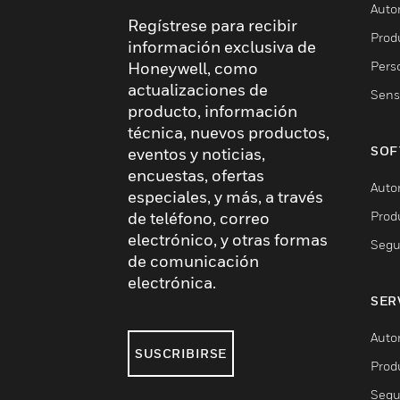
Auto
Regístrese para recibir
Produ
información exclusiva de
Pers
Honeywell, como
actualizaciones de
Sens
producto, información
técnica, nuevos productos,
SOF
eventos y noticias,
encuestas, ofertas
Auto
especiales, y más, a través
Prod
de teléfono, correo
electrónico, y otras formas
Segu
de comunicación
electrónica.
SER
Auto
SUSCRIBIRSE
Prod
Segu