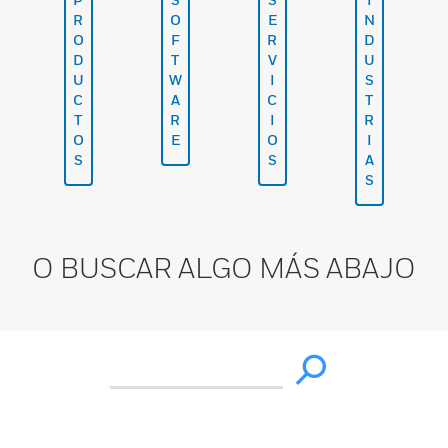
R
O
E
N
O
F
R
D
D
T
V
U
U
W
I
S
C
A
C
T
T
R
I
R
O
E
O
I
S
S
A
S
O BUSCAR ALGO MÁS ABAJO