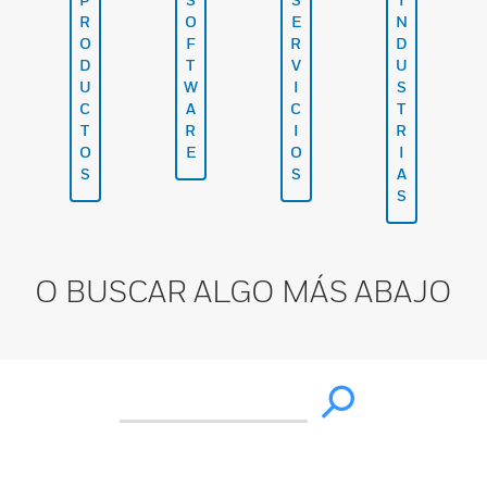
R
O
E
N
O
F
R
D
D
T
V
U
U
W
I
S
C
A
C
T
T
R
I
R
O
E
O
I
S
S
A
S
O BUSCAR ALGO MÁS ABAJO